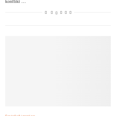
konflikt …
O związkach i terapii par